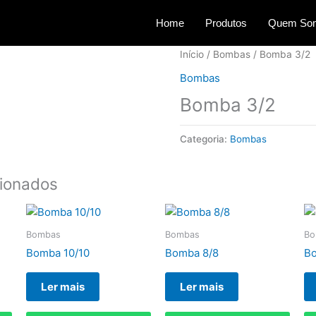
Home
Produtos
Quem So
Início
/
Bombas
/ Bomba 3/2
Bombas
Bomba 3/2
Categoria:
Bombas
cionados
Bombas
Bombas
Bo
Bomba 10/10
Bomba 8/8
Bo
Ler mais
Ler mais