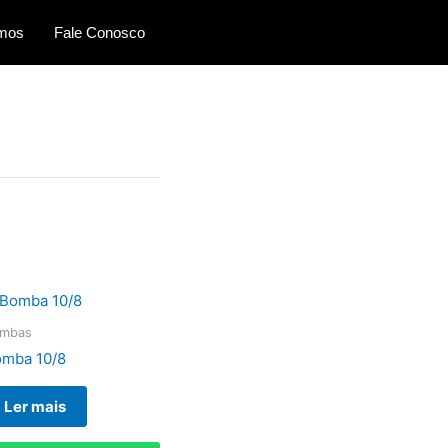
mos
Fale Conosco
mbas
mba 10/8
Ler mais