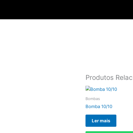
Skip
to
content
Produtos Rela
Bombas
Bomba 10/10
Ler mais