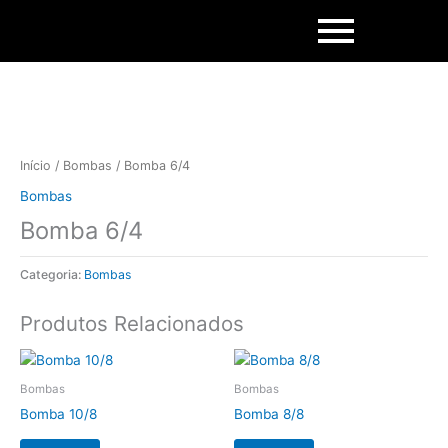
Skip
to
content
Início
/
Bombas
/ Bomba 6/4
Bombas
Bomba 6/4
Categoria:
Bombas
Produtos Relacionados
Bombas
Bombas
Bomba 10/8
Bomba 8/8