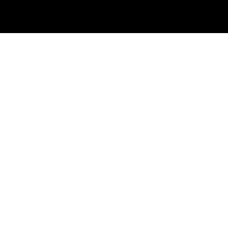
Skip
to
content