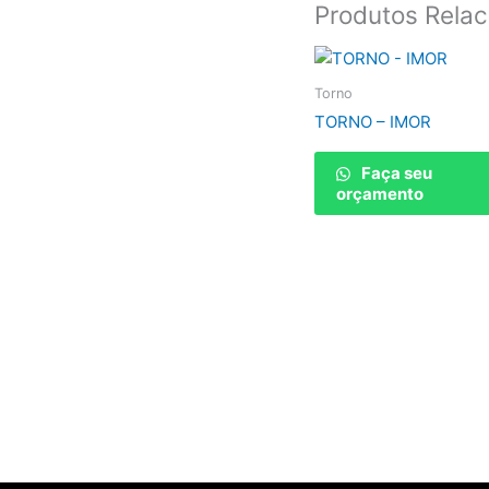
Produtos Rela
Torno
TORNO – IMOR
Faça seu
orçamento